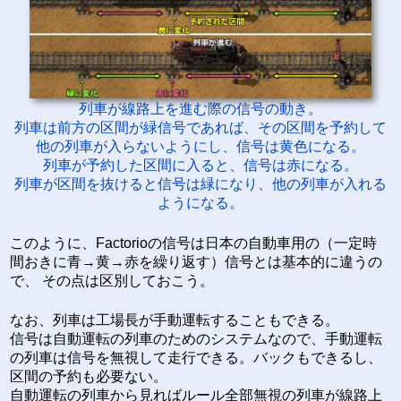
列車が線路上を進む際の信号の動き。
列車は前方の区間が緑信号であれば、その区間を予約して
他の列車が入らないようにし、信号は黄色になる。
列車が予約した区間に入ると、信号は赤になる。
列車が区間を抜けると信号は緑になり、他の列車が入れる
ようになる。
このように、Factorioの信号は日本の自動車用の（一定時
間おきに青→黄→赤を繰り返す）信号とは基本的に違うの
で、 その点は区別しておこう。
なお、列車は工場長が手動運転することもできる。
信号は自動運転の列車のためのシステムなので、手動運転
の列車は信号を無視して走行できる。バックもできるし、
区間の予約も必要ない。
自動運転の列車から見ればルール全部無視の列車が線路上