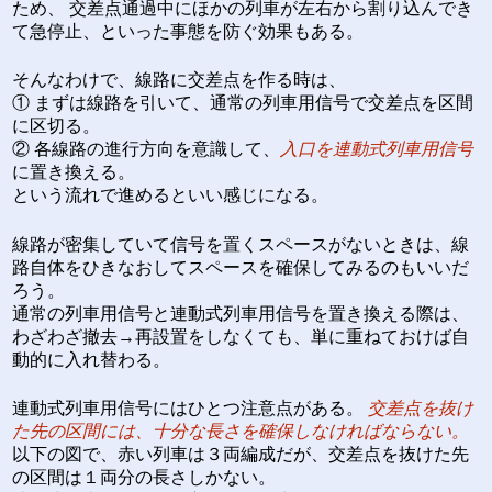
ため、 交差点通過中にほかの列車が左右から割り込んでき
て急停止、といった事態を防ぐ効果もある。
そんなわけで、線路に交差点を作る時は、
① まずは線路を引いて、通常の列車用信号で交差点を区間
に区切る。
② 各線路の進行方向を意識して、
入口を連動式列車用信号
に置き換える。
という流れで進めるといい感じになる。
線路が密集していて信号を置くスペースがないときは、線
路自体をひきなおしてスペースを確保してみるのもいいだ
ろう。
通常の列車用信号と連動式列車用信号を置き換える際は、
わざわざ撤去→再設置をしなくても、単に重ねておけば自
動的に入れ替わる。
連動式列車用信号にはひとつ注意点がある。
交差点を抜け
た先の区間には、十分な長さを確保しなければならない。
以下の図で、赤い列車は３両編成だが、交差点を抜けた先
の区間は１両分の長さしかない。