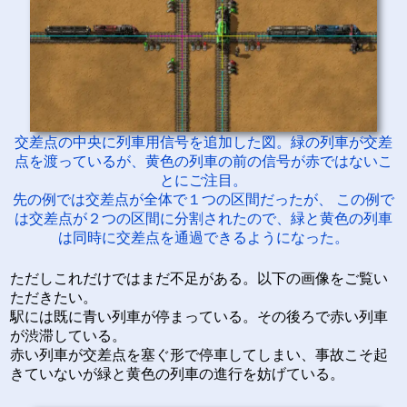
交差点の中央に列車用信号を追加した図。緑の列車が交差
点を渡っているが、黄色の列車の前の信号が赤ではないこ
とにご注目。
先の例では交差点が全体で１つの区間だったが、 この例で
は交差点が２つの区間に分割されたので、緑と黄色の列車
は同時に交差点を通過できるようになった。
ただしこれだけではまだ不足がある。以下の画像をご覧い
ただきたい。
駅には既に青い列車が停まっている。その後ろで赤い列車
が渋滞している。
赤い列車が交差点を塞ぐ形で停車してしまい、事故こそ起
きていないが緑と黄色の列車の進行を妨げている。