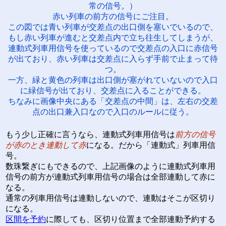
常の信号。）
赤い列車の前方の信号にご注目。
この図では青い列車が交差点の出口側を塞いでいるので、
もし赤い列車が進むと交差点内で立ち往生してしまうが、
連動式列車用信号を使っているので交差点の入口に赤信号
が出ており、赤い列車は交差点に入らず手前で止まって待
つ。
一方、緑と黄色の列車は出口側が塞がれていないので入口
に緑信号が出ており、交差点に入ることができる。
ちなみに画像中央にある「交差点の中間」は、左右の交差
点の出口兼入口なので入口のルールに従う。
もう少し正確に言うなら、連動式列車用信号は
前方の信号
が赤のとき連動して赤
になる。だから「連動式」列車用信
号。
数珠繋ぎにもできるので、上記画像のように連動式列車用
信号の前方が連動式列車用信号の場合は全部連動して赤に
なる。
通常の列車用信号は連動しないので、連動はそこが区切り
になる。
区間を予約
に際しても、区切り位置まで全部連動予約する