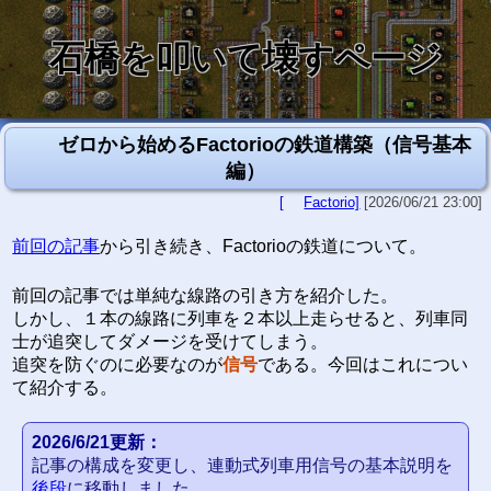
石橋を叩いて壊すページ
ゼロから始めるFactorioの鉄道構築（信号基本
編）
[
Factorio]
[2026/06/21 23:00]
前回の記事
から引き続き、Factorioの鉄道について。
前回の記事では単純な線路の引き方を紹介した。
しかし、１本の線路に列車を２本以上走らせると、列車同
士が追突してダメージを受けてしまう。
追突を防ぐのに必要なのが
信号
である。今回はこれについ
て紹介する。
2026/6/21更新：
記事の構成を変更し、連動式列車用信号の基本説明を
後段
に移動しました。