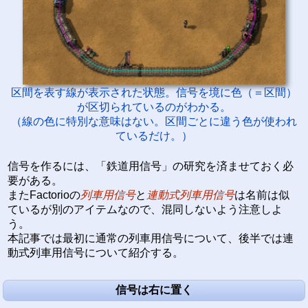
区間を表す線が表示された状態。信号を境に色（＝区間）
が区切られているのがわかる。
（線の色に特別な意味はない。区間ごとに違う色が使われ
ているだけ。）
信号を作るには、「鉄道用信号」の研究を済ませておく必
要がある。
またFactorioの
列車用信号
と
連動式列車用信号
は名前は似
ているが別のアイテムなので、混同しないよう注意しよ
う。
本記事では最初に通常の列車用信号について、後半では連
動式列車用信号について紹介する。
信号は右に置く