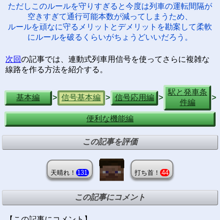
ただしこのルールを守りすぎると今度は列車の運転間隔が
空きすぎて通行可能本数が減ってしまうため、
ルールを頑なに守るメリットとデメリットを勘案して柔軟
にルールを破るくらいがちょうどいいだろう。
次回
の記事では、連動式列車用信号を使ってさらに複雑な
線路を作る方法を紹介する。
駅と発車条
基本編
信号基本編
信号応用編
>
>
>
>
件編
便利な機能編
この記事を評価
天晴れ！
131
打ち首！
44
この記事にコメント
【この記事にコメント】