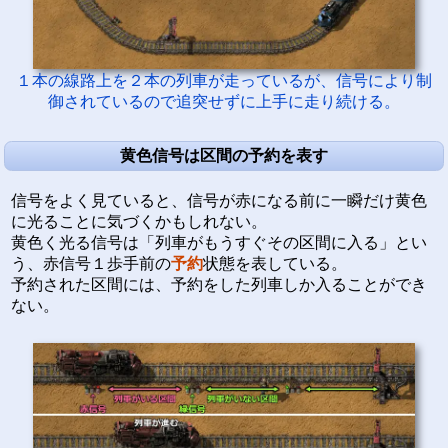
１本の線路上を２本の列車が走っているが、信号により制
御されているので追突せずに上手に走り続ける。
黄色信号は区間の予約を表す
信号をよく見ていると、信号が赤になる前に一瞬だけ黄色
に光ることに気づくかもしれない。
黄色く光る信号は「列車がもうすぐその区間に入る」とい
う、赤信号１歩手前の
予約
状態を表している。
予約された区間には、予約をした列車しか入ることができ
ない。