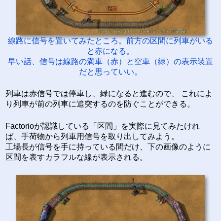
線路に信号を置いてみたところ。前方の区間に列車がいる
と赤になる。
早い話、信号は線路の満車（赤）と空車（緑）の表示装置
だと思っていい。
列車は赤信号では停車し、緑になると進むので、 これによ
り列車が前の列車に追突するのを防ぐことができる。
Factorioが認識している「区間」を実際に見てみたけれ
ば、手荷物から列車用信号を取り出してみよう。
工場長が信号を手に持っている間だけ、下の画像のように
区間を表すカラフルな線が表示される。