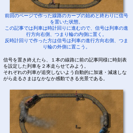
前回のページで作った線路のカーブの始めと終わりに信号
を置いた状態。
この記事では列車は時計回りに進むので、信号は列車の進
行方向右側、つまり輪の内側に置く。
反時計回りで作った方は信号は列車の進行方向右側、つま
り輪の外側に置こう。
信号を置き終えたら、１本の線路に前の記事同様に時刻表
を設定した列車を２本走らせてみよう。
それぞれの列車が追突しないよう自動的に加速・減速しな
がら走るさまはなかなか感動できる光景である。