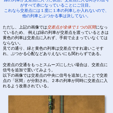
がすべて赤になっていることにご注目。
これなら交差点には１度に１本の列車しか入れないので、
他の列車とぶつかる事は決してない。
ただし、上記の画像では
交差点が全体で１つの区間
になっ
ているため、 例えば緑の列車が交差点を渡っているときは
黄色の列車は交差点に入れず、手前で止まっていなくては
ならない。
見ての通り、緑と黄色の列車は交差点ですれ違いこそす
れ、ぶつかる心配などありえないにも関わらずである。
交差点の交通をもっとスムーズにしたい場合は、交差点に
信号を追加で置いてみよう。
以下の画像では交差点の中央に信号を追加したことで交差
点の「区間」が分割され、２本の列車が同時に交差点に入
れるよう改善されている。