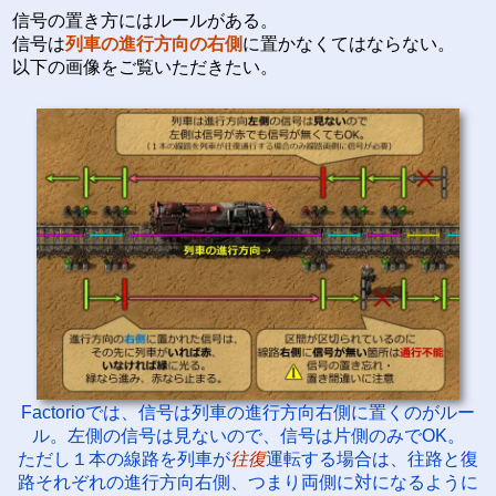
信号の置き方にはルールがある。
信号は
列車の進行方向の右側
に置かなくてはならない。
以下の画像をご覧いただきたい。
Factorioでは、信号は列車の進行方向右側に置くのがルー
ル。左側の信号は見ないので、信号は片側のみでOK。
ただし１本の線路を列車が
往復
運転する場合は、往路と復
路それぞれの進行方向右側、つまり両側に対になるように