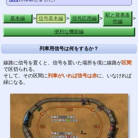
駅と発車条
基本編
信号基本編
信号応用編
>
>
>
>
件編
便利な機能編
列車用信号は何をするか？
線路に信号を置くと、信号を置いた場所を境に線路が
区間
で区切られる。
そして、その区間に
列車がいれば信号は赤
に、いなければ
緑になる。